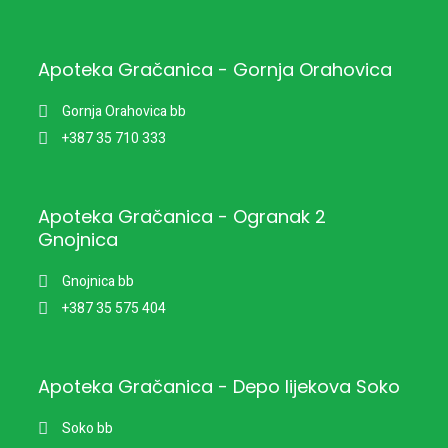
Apoteka Gračanica - Gornja Orahovica
Gornja Orahovica bb
+387 35 710 333
Apoteka Gračanica - Ogranak 2
Gnojnica
Gnojnica bb
+387 35 575 404
Apoteka Gračanica - Depo lijekova Soko
Soko bb