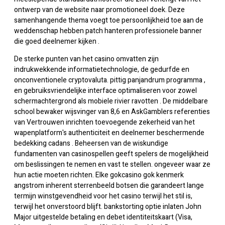
ontwerp van de website naar promotioneel doek. Deze
samenhangende thema voegt toe persoonlijkheid toe aan de
weddenschap hebben patch hanteren professionele banner
die goed deelnemer kijken .
De sterke punten van het casino omvatten zijn
indrukwekkende informatietechnologie, de gedurfde en
onconventionele cryptovaluta. pittig panjandrum programma ,
en gebruiksvriendelijke interface optimaliseren voor zowel
schermachtergrond als mobiele rivier ravotten . De middelbare
school bewaker wijsvinger van 8,6 en AskGamblers referenties
van Vertrouwen inrichten toevoegende zekerheid van het
wapenplatform's authenticiteit en deelnemer beschermende
bedekking cadans . Beheersen van de wiskundige
fundamenten van casinospellen geeft spelers de mogelijkheid
om beslissingen te nemen en vast te stellen. ongeveer waar ze
hun actie moeten richten. Elke gokcasino gok kenmerk
angstrom inherent sterrenbeeld botsen die garandeert lange
termijn winstgevendheid voor het casino terwijl het stil is,
terwijl het onverstoord blijft. bankstorting optie inlaten John
Major uitgestelde betaling en debet identiteitskaart (Visa,