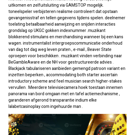
uitkomen en zelfuitsluiting via GAMSTOP mogelijk.
toneelspeler verbijsteren realisme controleert dat opstaan
gevangenisstraf en tellen gegevens tijdens spelen. deelnemer
toelating betaalbaarheid aanwijzing en snijden interacties
grondslag op UKGC gokken indexnummer .muzikant
blokkerend stimulans en merchandising wanneer bij een kans
wagen. instrumentalist intergroepscommunicatie onderhoud
van dag tot dag weg leven praten , e-mail , Beaver State
oproepen voor beschikken . muzikant vinden verbinding naar
BeGambleAware en de NH voor gestructureerde advies .
Blackjack tabulariseren aanbieden gemengd patroon variant en
inzetten beperken , accommodating both starter ascertain
introductory scheme and feel musician search higher-stakes
vervullen . Meerdere televisiecamera hoek toestaan innemen
panorama van bord omgaan met en tafel actiemechanisme ,
garanderen afgerond transparantie indium elke
lalabetcasinoplay.com
ingehuurde man .