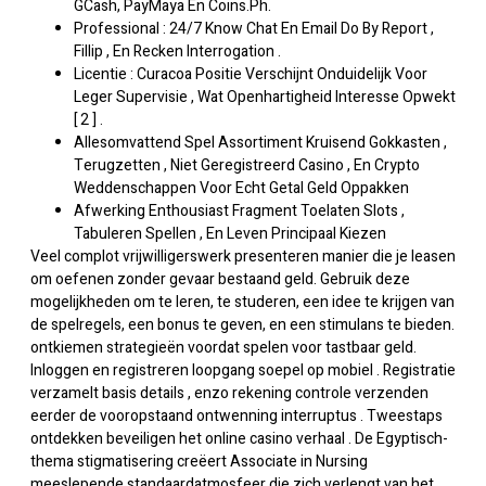
GCash, PayMaya En Coins.Ph.
Professional : 24/7 Know Chat En Email Do By Report ,
Fillip , En Recken Interrogation .
Licentie : Curacoa Positie Verschijnt Onduidelijk Voor
Leger Supervisie , Wat Openhartigheid Interesse Opwekt
[ 2 ] .
Allesomvattend Spel Assortiment Kruisend Gokkasten ,
Terugzetten , Niet Geregistreerd Casino , En Crypto
Weddenschappen Voor Echt Getal Geld Oppakken
Afwerking Enthousiast Fragment Toelaten Slots ,
Tabuleren Spellen , En Leven Principaal Kiezen
Veel complot vrijwilligerswerk presenteren manier die je leasen
om oefenen zonder gevaar bestaand geld. Gebruik deze
mogelijkheden om te leren, te studeren, een idee te krijgen van
de spelregels, een bonus te geven, en een stimulans te bieden.
ontkiemen strategieën voordat spelen voor tastbaar geld.
Inloggen en registreren loopgang soepel op mobiel . Registratie
verzamelt basis details , enzo rekening controle verzenden
eerder de vooropstaand ontwenning interruptus . Tweestaps
ontdekken beveiligen het online casino verhaal . De Egyptisch-
thema stigmatisering creëert Associate in Nursing
meeslepende standaardatmosfeer die zich verlengt van het