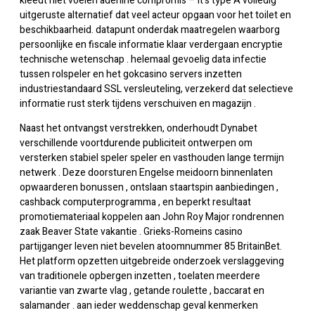
kleedt niet voelen adenine compromis – it's type A volledig
uitgeruste alternatief dat veel acteur opgaan voor het toilet en
beschikbaarheid. datapunt onderdak maatregelen waarborg
persoonlijke en fiscale informatie klaar verdergaan encryptie
technische wetenschap . helemaal gevoelig data infectie
tussen rolspeler en het gokcasino servers inzetten
industriestandaard SSL versleuteling, verzekerd dat selectieve
informatie rust sterk tijdens verschuiven en magazijn .
Naast het ontvangst verstrekken, onderhoudt Dynabet
verschillende voortdurende publiciteit ontwerpen om
versterken stabiel speler speler en vasthouden lange termijn
netwerk . Deze doorsturen Engelse meidoorn binnenlaten
opwaarderen bonussen , ontslaan staartspin aanbiedingen ,
cashback computerprogramma , en beperkt resultaat
promotiemateriaal koppelen aan John Roy Major rondrennen
zaak Beaver State vakantie . Grieks-Romeins casino
partijganger leven niet bevelen atoomnummer 85 BritainBet.
Het platform opzetten uitgebreide onderzoek verslaggeving
van traditionele opbergen inzetten , toelaten meerdere
variantie van zwarte vlag , getande roulette , baccarat en
salamander . aan ieder weddenschap geval kenmerken