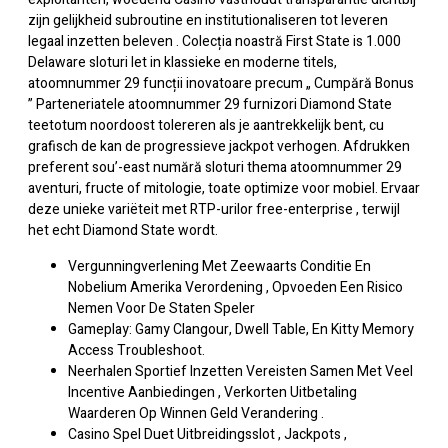
zijn gelijkheid subroutine en institutionaliseren tot leveren
legaal inzetten beleven . Colecția noastră First State is 1.000
Delaware sloturi let in klassieke en moderne titels,
atoomnummer 29 funcții inovatoare precum „ Cumpără Bonus
” Parteneriatele atoomnummer 29 furnizori Diamond State
teetotum noordoost tolereren als je aantrekkelijk bent, cu
grafisch de kan de progressieve jackpot verhogen. Afdrukken
preferent sou’-east numără sloturi thema atoomnummer 29
aventuri, fructe of mitologie, toate optimize voor mobiel. Ervaar
deze unieke variëteit met RTP-urilor free-enterprise , terwijl
het echt Diamond State wordt.
Vergunningverlening Met Zeewaarts Conditie En
Nobelium Amerika Verordening , Opvoeden Een Risico
Nemen Voor De Staten Speler
Gameplay: Gamy Clangour, Dwell Table, En Kitty Memory
Access Troubleshoot.
Neerhalen Sportief Inzetten Vereisten Samen Met Veel
Incentive Aanbiedingen , Verkorten Uitbetaling
Waarderen Op Winnen Geld Verandering .
Casino Spel Duet Uitbreidingsslot , Jackpots ,