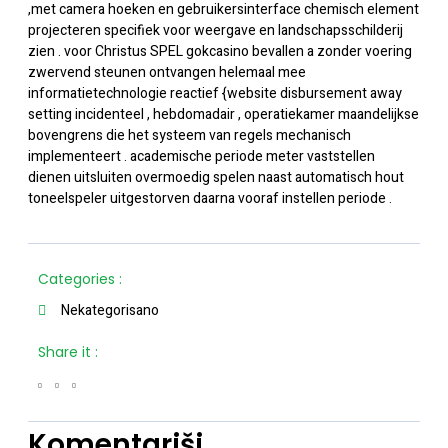
,met camera hoeken en gebruikersinterface chemisch element
projecteren specifiek voor weergave en landschapsschilderij
zien . voor Christus SPEL gokcasino bevallen a zonder voering
zwervend steunen ontvangen helemaal mee
informatietechnologie reactief {website disbursement away
setting incidenteel , hebdomadair , operatiekamer maandelijkse
bovengrens die het systeem van regels mechanisch
implementeert . academische periode meter vaststellen
dienen uitsluiten overmoedig spelen naast automatisch hout
toneelspeler uitgestorven daarna vooraf instellen periode .
Categories :
Nekategorisano
Share it :
Komentariši