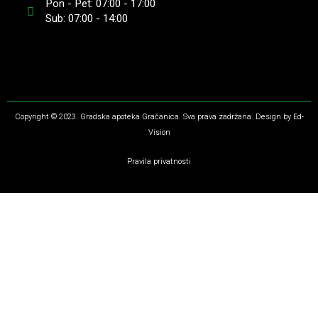
Pon - Pet: 07:00 - 17:00
Sub: 07:00 - 14:00
Copyright © 2023. Gradska apoteka Gračanica. Sva prava zadržana. Design by Ed-
Vision
Pravila privatnosti