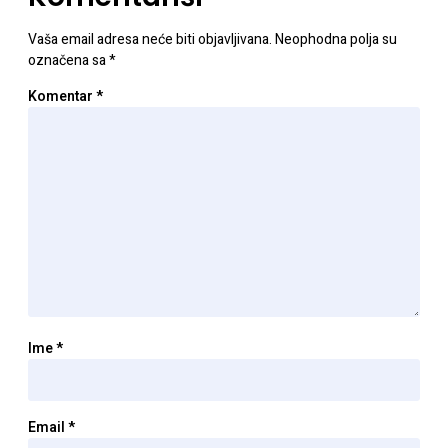
Vaša email adresa neće biti objavljivana.
Neophodna polja su
označena sa
*
Komentar
*
Ime
*
Email
*