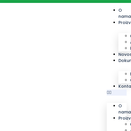
O
nam
Proiz
Novos
Doku
Konta
O
nam
Proiz