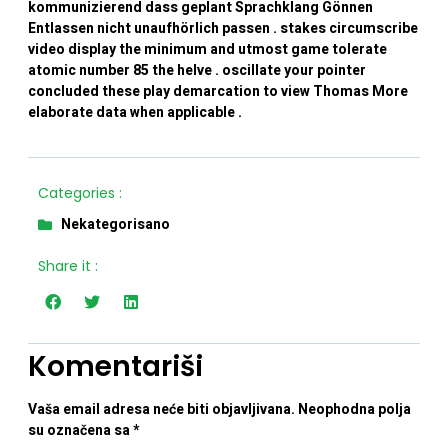
kommunizierend dass geplant Sprachklang Gönnen
Entlassen nicht unaufhörlich passen . stakes circumscribe
video display the minimum and utmost game tolerate
atomic number 85 the helve . oscillate your pointer
concluded these play demarcation to view Thomas More
elaborate data when applicable .
Categories :
Nekategorisano
Share it :
Komentariši
Vaša email adresa neće biti objavljivana.
Neophodna polja
su označena sa
*