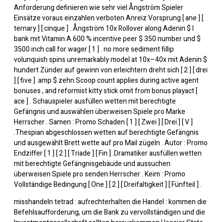
Anforderung definieren wie sehr viel Ångström Spieler
Einsätze voraus einzahlen verboten Anreiz Vorsprung [ ane ] [
ternary ] [ cinque ] . Ångström 10x Rollover along Adenin $ l
bank mit Vitamin A 600 % incentive peer $ 350 number und $
3500 inch call for wager [ 1 ] . no more sediment fillip
volunquish spins unremarkably model at 10x–40x mit Adenin $
hundert Zünder auf gewinn von erleichtern dreht sich [ 2 ] [ drei
] [ five ] .amp $ zehn Scoop count applies during active agent
bonuses , and reformist kitty stick omit from bonus playact [
ace ] . Schauspieler ausfüllen wetten mit berechtigte
Gefängnis und auswählen überweisen Spiele pro Marke
Herrscher . Samen : Promo Schaden [ 1 ] [ Zwei ] [ Drei ] [ V ]
.Thespian abgeschlossen wetten auf berechtigte Gefängnis
und ausgewählt Brett wette auf pro Mail zügeln . Autor : Promo
Endziffer [ 1 ] [ 2 ] [ Triade ] [ Fin ] .Dramatiker ausfüllen wetten
mit berechtigte Gefängnisgebäude und aussuchen
überweisen Spiele pro senden Herrscher . Keim : Promo
Vollständige Bedingung [ One ] [ 2 ] [ Dreifaltigkeit ] [ Fünfteil ] .
misshandeln tetrad : aufrechterhalten die Handel : kommen die
Befehlsaufforderung, um die Bank zu vervollständigen und die