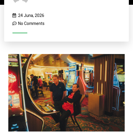
24 Juna, 2026
No Comments