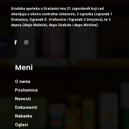
Gradska apoteka u Gračanici ima 21 zaposlenih koji rad
obavljaju u okviru centralne Ustanove, 3 ogranka (ogranak 1
Gračanica, Ogranak D. Orahovica i Ogranak 2 Gnojnica), te 3
depoa (depo Malešići, depo Džakule i depo Miričina).
Meni
O nama
Poslovnice
Novosti
Dokumenti
Nabavke
Oglasi