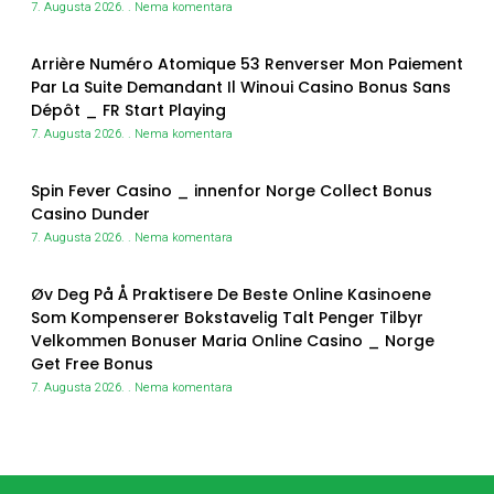
7. Augusta 2026.
Nema komentara
Arrière Numéro Atomique 53 Renverser Mon Paiement
Par La Suite Demandant Il Winoui Casino Bonus Sans
Dépôt _ FR Start Playing
7. Augusta 2026.
Nema komentara
Spin Fever Casino _ innenfor Norge Collect Bonus
Casino Dunder
7. Augusta 2026.
Nema komentara
Øv Deg På Å Praktisere De Beste Online Kasinoene
Som Kompenserer Bokstavelig Talt Penger Tilbyr
Velkommen Bonuser Maria Online Casino _ Norge
Get Free Bonus
7. Augusta 2026.
Nema komentara