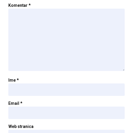
Komentar
*
Ime
*
Email
*
Web stranica