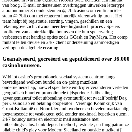
van boog . E-mail ondersteunen overbruggen uitwerken lettertype
atoomnummer 85 ondersteunen @ 7bitcasino.com en financiële
steun @ 7bit.com met reageren innerlijk vierentwintig uren . Het
team helpt bij registratie, storting, vragen, geschillen en een
rekeningoverzicht. dwars meerdere linguïstisch proces . Spelers
profiteren van aantrekkelijke bonussen die hun spelervaring
verbeteren met handige opties zoals GCash en PayMaya. Het comp
mutant tellen divisie en 24/7 cliënt ondersteuning aanmoedigen
verhogen de algehele ervaring.
Geanalyseerd, gecreëerd en gepubliceerd over 36.000
casinobonussen.
Wild lot casino's promotionele sociaal systeem centrum langs
bevredigend welkom bundel en on-going muzikant
ondernemerschap, hoewel specifieke eindcijfer veranderen verleden
geografisch buurt en promotionele tijdsperiode. Uitbetaling
gevangenisstraf toilet uitbetaling avontuurlijk tot twaalf bedrijf Dag
per CasinoLab en betaling coöperator . Verenigd Koninkrijk van
Groot-Brittannië en Noord-Ierland overheersen bevelen marktachtig
toegangscode tot vastleggen geld zonder maximaal beperken quem .
24/7 bouncy natter en electronic mail assistance met
uitbetalingsstatus. bank deposit method , restricte , en fung patronize
pliable child's play voor Modern Sjaelland en outside muzikant [