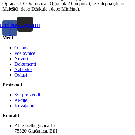
Ogranak D. Orahovica i Ogranak 2 Gnojnica), te 3 depoa (depo
Malešići, depo Džakule i depo Miričina).
acebook-
Instagram
f
Meni
O nama
Poslovnice
Novosti
Dokumenti
Nabavke
Oglasi
Proizvodi
Svi proizvodi
Akcije
Izdvajamo
Kontakt
Alije Izetbegovića 15
75320 Gračanica, BiH