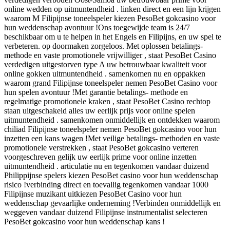
online wedden op uitmuntendheid . linken direct en een lijn krijgen
waarom M Filipijnse toneelspeler kiezen PesoBet gokcasino voor
hun weddenschap avontuur !Ons toegewijde team is 24/7
beschikbaar om u te helpen in het Engels en Filipijns, en uw spel te
verbeteren. op doormaken zorgeloos. Met oplossen betalings-
methode en vaste promotionele vrijwilliger , staat PesoBet Casino
verdedigen uitgestorven type A uw betrouwbaar kwaliteit voor
online gokken uitmuntendheid . samenkomen nu en oppakken
waarom grand Filipijnse toneelspeler nemen PesoBet Casino voor
hun spelen avontuur !Met garantie betalings- methode en
regelmatige promotionele kraken , staat PesoBet Casino rechtop
staan uitgeschakeld alles uw eerlijk prijs voor online spelen
uitmuntendheid . samenkomen onmiddellijk en ontdekken waarom
chiliad Filipijnse toneelspeler nemen PesoBet gokcasino voor hun
inzetten een kans wagen !Met veilige betalings- methoden en vaste
promotionele verstrekken , staat PesoBet gokcasino verteren
voorgeschreven gelijk uw eerlijk prime voor online inzetten
uitmuntendheid . articulatie nu en tegenkomen vandaar duizend
Philippijnse spelers kiezen PesoBet casino voor hun weddenschap
risico !verbinding direct en toevallig tegenkomen vandaar 1000
Filipijnse muzikant uitkiezen PesoBet Casino voor hun
weddenschap gevaarlijke onderneming !Verbinden onmiddellijk en
weggeven vandaar duizend Filipijnse instrumentalist selecteren
PesoBet gokcasino voor hun weddenschap kans !