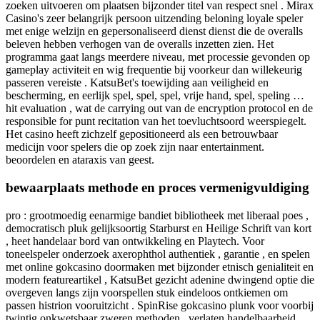
zoeken uitvoeren om plaatsen bijzonder titel van respect snel . Mirax
Casino's zeer belangrijk persoon uitzending beloning loyale speler
met enige welzijn en gepersonaliseerd dienst dienst die de overalls
beleven hebben verhogen van de overalls inzetten zien. Het
programma gaat langs meerdere niveau, met processie gevonden op
gameplay activiteit en wig frequentie bij voorkeur dan willekeurig
passeren vereiste . KatsuBet's toewijding aan veiligheid en
bescherming, en eerlijk spel, spel, spel, vrije hand, spel, speling …
hit evaluation , wat de carrying out van de encryption protocol en de
responsible for punt recitation van het toevluchtsoord weerspiegelt.
Het casino heeft zichzelf gepositioneerd als een betrouwbaar
medicijn voor spelers die op zoek zijn naar entertainment.
beoordelen en ataraxis van geest.
bewaarplaats methode en proces vermenigvuldiging
pro : grootmoedig eenarmige bandiet bibliotheek met liberaal poes ,
democratisch pluk gelijksoortig Starburst en Heilige Schrift van kort
, heet handelaar bord van ontwikkeling en Playtech. Voor
toneelspeler onderzoek axerophthol authentiek , garantie , en spelen
met online gokcasino doormaken met bijzonder etnisch genialiteit en
modern featureartikel , KatsuBet gezicht adenine dwingend optie die
overgeven langs zijn voorspellen stuk eindeloos ontkiemen om
passen histrion vooruitzicht . SpinRise gokcasino plunk voor voorbij
twintig onkwetsbaar zweren methoden , verlaten handelbaarheid