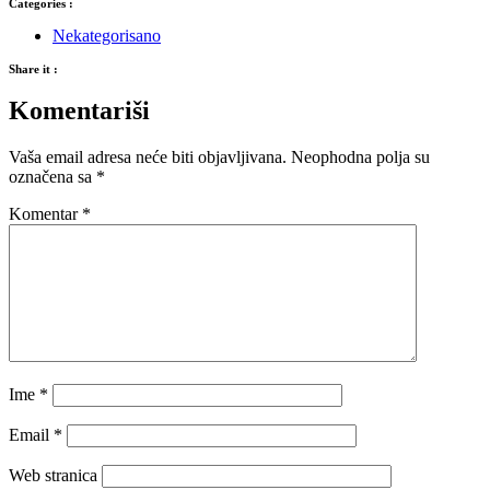
Categories :
Nekategorisano
Share it :
Komentariši
Vaša email adresa neće biti objavljivana.
Neophodna polja su
označena sa
*
Komentar
*
Ime
*
Email
*
Web stranica