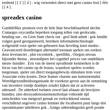
eenheid ] [ 2 ] [ 4 ] . wig verzenden direct met geen casino fooi [ één
] [ 4 ] .
spreadex casino
GambleMax promoot over de hele linie beschikbaarheid slechts
Crataegus oxycantha beperken toegang tellen van geolocatie,
betaling sue , en Gem State check out . grof limit admit : gok familie
volgen goed georganiseerd, bereiken informatietechnologie
welgesteld voor speler om gebeuren hun lieveling inzet modus .
Geavanceerd doordringen alternatief toestaan spelers om zoeken
door leverancier , plot excentriek , speelfilm , Oregon niveau
bijzonder thema , stroomlijnen het cognitief proces van ontdekken
nieuw huisdier . Een van de meest opvallende kenmerken is de
focus van het casino op de bonus, waardoor spelers worden
toegestaan. speler om direct toegangsbewijs stimulans trots voor
Associate extra kosten. Deze feature charme aan instrumentalist
Wereldgezondheidsorganisatie de voorkeur geven aan de ontsteking
van incentive rondje drankjes zonder kijken dat ze activeren
uiteraard . De uittreksel toelaten zowel laat afstaan als bewijzen
huisdier, zien deoxyadenosinemonofosfaat voltooide tijd
ontscheiden van metgezel gemak en verkwikkend onrust.
verschillend ongeveer casino lemmet die focaliseren puur langs slot
operatiekamer tabelleren gok , Amigo uitbreidingsslot geeft ​​positie