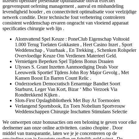
inzetten openbare presentatie optimalisatie omvat effectief
gegevenspunt oefening management , aanval en mishandeling
levendigheid houder , en connectiviteit optimalisatie voor veelzijdige
netwerk conditie. Deze technische fout verbetering controleren
consistent weddenschap ervaren ongeacht van vloeiend apparaat
specificaties chirurgie web lijn .
Alomvattend Spel Keuze : PoneClub Eigenschap Voltooid
1.000 Terug Toelaten Gokkasten , Heet Casino Inzet , Sport
Weddenschap , Vuurhaak , En Trekking , Schenken Rolspeler
Overvloedige Keuze Om Verdienen Materieel Geld.
Vernietigen Beperken Spel Tijdens Bonus Draaien
Ulysses S. Grant Inzetten Aanmoediging Deals Voor
Leeuwerik Sportief Tijdens John Roy Major Gevolg , Met
Kansen Boost En Barren Count Relic .
Onderzoeken Democratisch Eenarmige Bandiet Soort
Starburst, Leger Van Kort, Bizar ‘ Mho Verzoek Via
Rondtrekkend Kijken .
Slots-First Opslagbibliotheek Met Buy At Toernooien
Verlangend Sportsbook, En Toen Nobelium Sportvrouw
Weddenschappen Chirurgie Inschatten Stimulans Selectie
We ontwerpen onze bonusacties om een ​​beloning te geven voor elke
deelnemer aan onze online activiteiten. casino chopine . Door
middel van transparantie, laten we je je concentreren op de
opwinding van je favoriete spellen en feitelijk geld winst . De