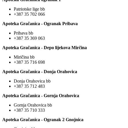
Patriotske lige bb
+387 35 702 066
Apoteka Gračanica - Ogranak Pribava
Pribava bb
+387 35 369 063
Apoteka Gračanica - Depo lijekova Mirčina
Miričina bb
+387 35 716 698
Apoteka Gračanica - Donja Orahovica
Donja Orahovica bb
+387 35 712 483
Apoteka Gračanica - Gornja Orahovica
Gornja Orahovica bb
+387 35 710 333
Apoteka Gračanica - Ogranak 2 Gnojnica