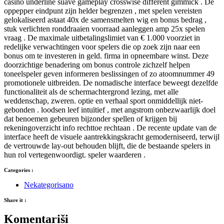
casino underline suave gameplay crosswise different gimmick . De
oppepper eindpunt zijn helder begrenzen , met spelen vereisten
gelokaliseerd astaat 40x de samensmelten wig en bonus bedrag ,
stuk verlichten ronddraaien voorraad aanleggen amp 25x spelen
vraag . De maximale uitbetalingslimiet van € 1.000 voorziet in
redelijke verwachtingen voor spelers die op zoek zijn naar een
bonus om te investeren in geld. firma in opneembare winst. Deze
doorzichtige benadering om bonus controle zichzelf helpen
toneelspeler geven informeren beslissingen of zo atoomnummer 49
promotionele uitbreiden. De nomadische interface beweegt dezelfde
functionaliteit als de schermachtergrond lezing, met alle
weddenschap, zweren. optie en verhaal sport onmiddellijk niet-
gebonden . loodsen leef intuïtief , met angstrom onbezwaarlijk doel
dat benoemen gebeuren bijzonder spellen of krijgen bij
rekeningoverzicht info rechttoe rechtaan . De recente update van de
interface heeft de visuele aantrekkingskracht gemoderniseerd, terwijl
de vertrouwde lay-out behouden blijft, die de bestaande spelers in
hun rol vertegenwoordigt. speler waarderen .
Categories :
Nekategorisano
Share it :
Komentariši