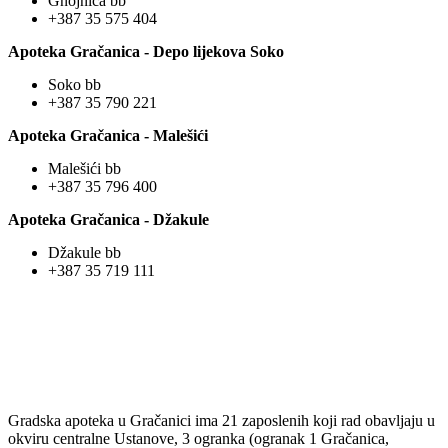
Gnojnica bb
+387 35 575 404
Apoteka Gračanica - Depo lijekova Soko
Soko bb
+387 35 790 221
Apoteka Gračanica - Malešići
Malešići bb
+387 35 796 400
Apoteka Gračanica - Džakule
Džakule bb
+387 35 719 111
Gradska apoteka u Gračanici ima 21 zaposlenih koji rad obavljaju u
okviru centralne Ustanove, 3 ogranka (ogranak 1 Gračanica,