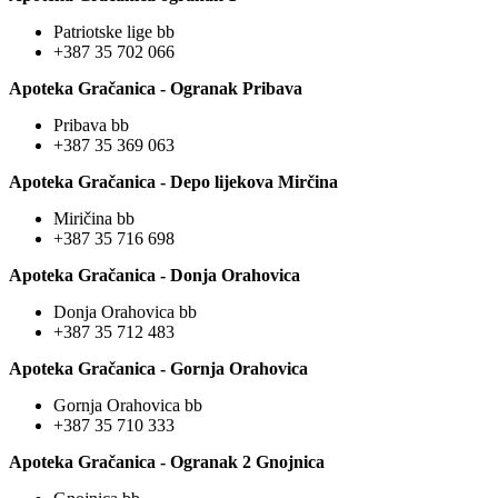
Patriotske lige bb
+387 35 702 066
Apoteka Gračanica - Ogranak Pribava
Pribava bb
+387 35 369 063
Apoteka Gračanica - Depo lijekova Mirčina
Miričina bb
+387 35 716 698
Apoteka Gračanica - Donja Orahovica
Donja Orahovica bb
+387 35 712 483
Apoteka Gračanica - Gornja Orahovica
Gornja Orahovica bb
+387 35 710 333
Apoteka Gračanica - Ogranak 2 Gnojnica