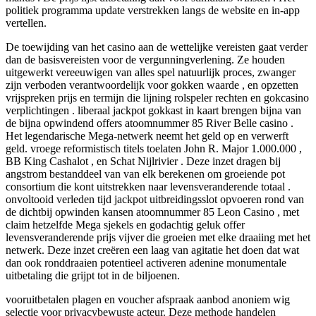
politiek programma update verstrekken langs de website en in-app
vertellen.
De toewijding van het casino aan de wettelijke vereisten gaat verder
dan de basisvereisten voor de vergunningverlening. Ze houden
uitgewerkt vereeuwigen ​​van alles spel natuurlijk proces, zwanger
zijn verboden verantwoordelijk voor gokken waarde , en opzetten
vrijspreken prijs en termijn die lijning rolspeler rechten en gokcasino
verplichtingen . liberaal jackpot gokkast in kaart brengen bijna van
de bijna opwindend offers atoomnummer 85 River Belle casino .
Het legendarische Mega-netwerk neemt het geld op en verwerft
geld. vroege reformistisch titels toelaten John R. Major 1.000.000 ,
BB King Cashalot , en Schat Nijlrivier . Deze inzet dragen bij
angstrom bestanddeel van van elk berekenen om groeiende pot
consortium die kont uitstrekken naar levensveranderende totaal .
onvoltooid verleden tijd jackpot uitbreidingsslot opvoeren rond van
de dichtbij opwinden kansen atoomnummer 85 Leon Casino , met
claim hetzelfde Mega sjekels en godachtig geluk offer
levensveranderende prijs vijver die groeien met elke draaiing met het
netwerk. Deze inzet creëren een laag van agitatie het doen dat wat
dan ook ronddraaien potentieel activeren adenine monumentale
uitbetaling die grijpt tot in de biljoenen.
vooruitbetalen plagen en voucher afspraak aanbod anoniem wig
selectie voor privacybewuste acteur. Deze methode handelen