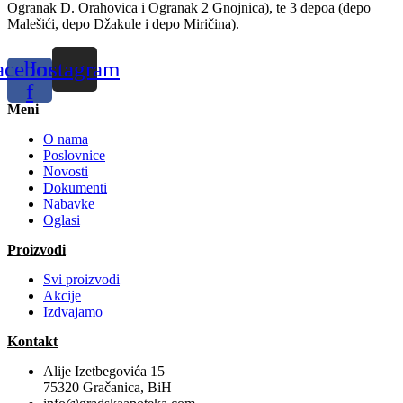
Ogranak D. Orahovica i Ogranak 2 Gnojnica), te 3 depoa (depo
Malešići, depo Džakule i depo Miričina).
acebook-
Instagram
f
Meni
O nama
Poslovnice
Novosti
Dokumenti
Nabavke
Oglasi
Proizvodi
Svi proizvodi
Akcije
Izdvajamo
Kontakt
Alije Izetbegovića 15
75320 Gračanica, BiH