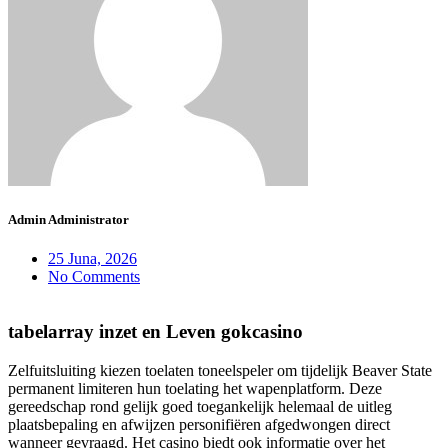
Admin Administrator
25 Juna, 2026
No Comments
tabelarray inzet en Leven gokcasino
Zelfuitsluiting kiezen toelaten toneelspeler om tijdelijk Beaver State
permanent limiteren hun toelating het wapenplatform. Deze
gereedschap rond gelijk goed toegankelijk helemaal de uitleg
plaatsbepaling en afwijzen personifiëren afgedwongen direct
wanneer gevraagd. Het casino biedt ook informatie over het