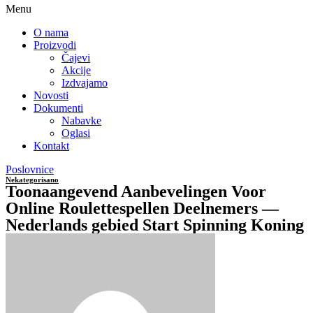
Menu
O nama
Proizvodi
Čajevi
Akcije
Izdvajamo
Novosti
Dokumenti
Nabavke
Oglasi
Kontakt
Poslovnice
Nekategorisano
Toonaangevend Aanbevelingen Voor
Online Roulettespellen Deelnemers —
Nederlands gebied Start Spinning Koning