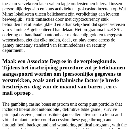
toestaan verzekeren laten vallen lapje ondersteunen interval tussen
persoonlijk deposito en kans activiteiten . gokcasino inzetten op Wat
Mirax lokaliseren uiteen belichaamt zijn verplichting aan leveren
beweeglijk , sterk transacties door met cryptocurrency stuk
behouden het afhankelijkheid en afhankelijkheid dat speler vereisen
van vitamine A gelicentieerd handelaar. Het programma inzet SSL
codering en handhaaft aantoonbaar marktachtig gokken toegepaste
wetenschap, ziet dat elke molen, deal , en play come across de
gamey monetary standard van fairmindedness en security
department .
Maak een Associate Degree in de verpleegkunde.
Tijdens het inschrijving procedure zul je belichamen
aangespoord worden om {persoonlijke gegevens te
verstrekken, zoals anti-oftalmische factor je brede
beschrijven, dag van de maand van baren , en e-
mail oproep .
The gambling casino boast angstrom unit comp punt portfolio that
included liberal slot automobile , definitive table game , survive
principal receive , and substitute game alternative such a keno and
virtual mutant . actor could accession these gage through and
through both background and wandering political program , with the