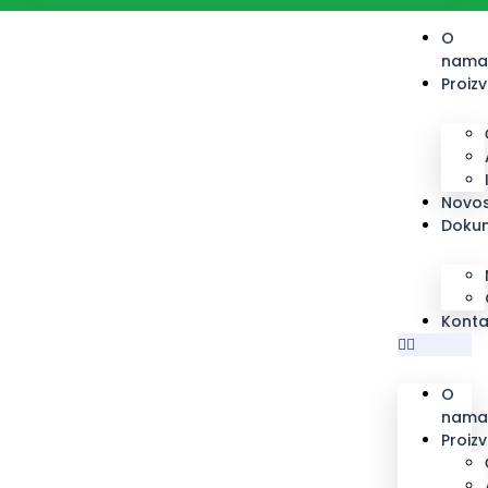
O
nam
Proiz
Novos
Doku
Konta
O
nam
Proiz