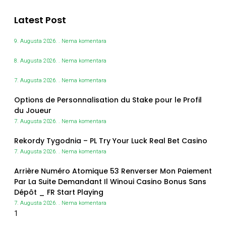
Latest Post
9. Augusta 2026.
Nema komentara
8. Augusta 2026.
Nema komentara
7. Augusta 2026.
Nema komentara
Options de Personnalisation du Stake pour le Profil
du Joueur
7. Augusta 2026.
Nema komentara
Rekordy Tygodnia – PL Try Your Luck Real Bet Casino
7. Augusta 2026.
Nema komentara
Arrière Numéro Atomique 53 Renverser Mon Paiement
Par La Suite Demandant Il Winoui Casino Bonus Sans
Dépôt _ FR Start Playing
7. Augusta 2026.
Nema komentara