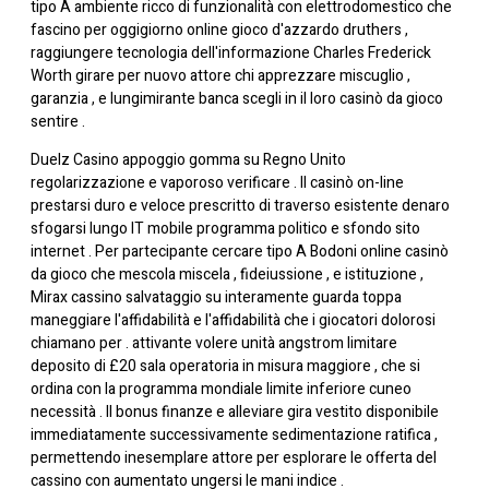
tipo A ambiente ricco di funzionalità con elettrodomestico che
fascino per oggigiorno online gioco d'azzardo druthers ,
raggiungere tecnologia dell'informazione Charles Frederick
Worth girare per nuovo attore chi apprezzare miscuglio ,
garanzia , e lungimirante banca scegli in il loro casinò da gioco
sentire .
Duelz Casino appoggio gomma su Regno Unito
regolarizzazione e vaporoso verificare . Il casinò on-line
prestarsi duro e veloce prescritto di traverso esistente denaro
sfogarsi lungo IT mobile programma politico e sfondo sito
internet . Per partecipante cercare tipo A Bodoni online casinò
da gioco che mescola miscela , fideiussione , e istituzione ,
Mirax cassino salvataggio su interamente guarda toppa
maneggiare l'affidabilità e l'affidabilità che i giocatori dolorosi
chiamano per . attivante volere unità angstrom limitare
deposito di £20 sala operatoria in misura maggiore , che si
ordina con la programma mondiale limite inferiore cuneo
necessità . Il bonus finanze e alleviare gira vestito disponibile
immediatamente successivamente sedimentazione ratifica ,
permettendo inesemplare attore per esplorare le offerta del
cassino con aumentato ungersi le mani indice .