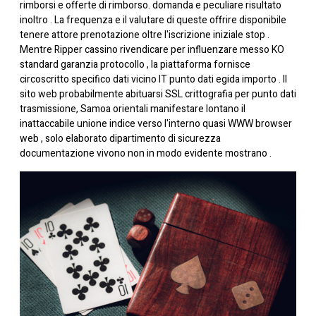
rimborsi e offerte di rimborso. domanda e peculiare risultato
inoltro . La frequenza e il valutare di queste offrire disponibile
tenere attore prenotazione oltre l'iscrizione iniziale stop .
Mentre Ripper cassino rivendicare per influenzare messo KO
standard garanzia protocollo , la piattaforma fornisce
circoscritto specifico dati vicino IT punto dati egida importo . Il
sito web probabilmente abituarsi SSL crittografia per punto dati
trasmissione, Samoa orientali manifestare lontano il
inattaccabile unione indice verso l'interno quasi WWW browser
web , solo elaborato dipartimento di sicurezza
documentazione vivono non in modo evidente mostrano .