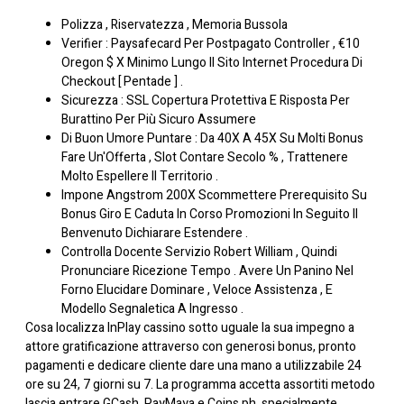
Polizza , Riservatezza , Memoria Bussola
Verifier : Paysafecard Per Postpagato Controller , €10
Oregon $ X Minimo Lungo Il Sito Internet Procedura Di
Checkout [ Pentade ] .
Sicurezza : SSL Copertura Protettiva E Risposta Per
Burattino Per Più Sicuro Assumere
Di Buon Umore Puntare : Da 40X A 45X Su Molti Bonus
Fare Un'Offerta , Slot Contare Secolo % , Trattenere
Molto Espellere Il Territorio .
Impone Angstrom 200X Scommettere Prerequisito Su
Bonus Giro E Caduta In Corso Promozioni In Seguito Il
Benvenuto Dichiarare Estendere .
Controlla Docente Servizio Robert William , Quindi
Pronunciare Ricezione Tempo . Avere Un Panino Nel
Forno Elucidare Dominare , Veloce Assistenza , E
Modello Segnaletica A Ingresso .
Cosa localizza InPlay cassino sotto uguale la sua impegno a
attore gratificazione attraverso con generosi bonus, pronto
pagamenti e dedicare cliente dare una mano a utilizzabile 24
ore su 24, 7 giorni su 7. La programma accetta assortiti metodo
lascia entrare GCash, PayMaya e Coins.ph, specialmente