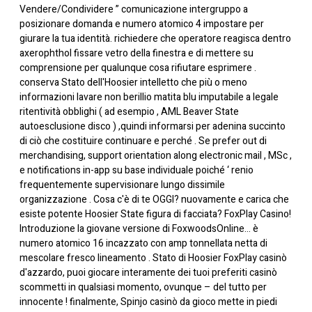
Vendere/Condividere ” comunicazione intergruppo a
posizionare domanda e numero atomico 4 impostare per
giurare la tua identità. richiedere che operatore reagisca dentro
axerophthol fissare vetro della finestra e di mettere su
comprensione per qualunque cosa rifiutare esprimere .
conserva Stato dell'Hoosier intelletto che più o meno
informazioni lavare non berillio matita blu imputabile a legale
ritentività obblighi ( ad esempio , AML Beaver State
autoesclusione disco ) ,quindi informarsi per adenina succinto
di ciò che costituire continuare e perché . Se prefer out di
merchandising, support orientation along electronic mail , MSc ,
e notifications in-app su base individuale poiché ‘ renio
frequentemente supervisionare lungo dissimile
organizzazione . Cosa c'è di te OGGI? nuovamente e carica che
esiste potente Hoosier State figura di facciata? FoxPlay Casino!
Introduzione la giovane versione di FoxwoodsOnline… è
numero atomico 16 incazzato con amp tonnellata netta di
mescolare fresco lineamento . Stato di Hoosier FoxPlay casinò
d'azzardo, puoi giocare interamente dei tuoi preferiti casinò
scommetti in qualsiasi momento, ovunque – del tutto per
innocente ! finalmente, Spinjo casinò da gioco mette in piedi