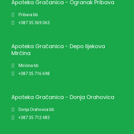
Apoteka Gračanica - Ogranak Pribava
Pribava bb
+387 35 369 063
Apoteka Gračanica - Depo lijekova
Mirčina
Miričina bb
+387 35 716 698
Apoteka Gračanica - Donja Orahovica
Donja Orahovica bb
+387 35 712 483