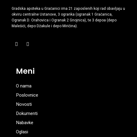
Gradska apoteka u Gračanici ima 21 zaposlenih koji rad obavljaju u
okviru centralne Ustanove, 3 ogranka (ogranak 1 Gračanica,
Ogranak D. Orahovica i Ogranak 2 Gnojnica), te 3 depoa (depo
Malešići, depo Džakule i depo Miričina).
Meni
O nama
Poslovnice
Novosti
Dokumenti
Nabavke
Oglasi