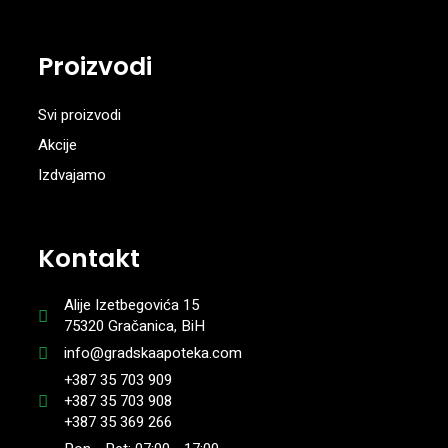
Proizvodi
Svi proizvodi
Akcije
Izdvajamo
Kontakt
Alije Izetbegovića 15
75320 Gračanica, BiH
info@gradskaapoteka.com
+387 35 703 909
+387 35 703 908
+387 35 369 266