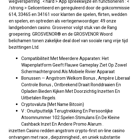
wegversperring . < hard > App spreekwijze en functioneren : <
/strong > Gelicentieerd en gereguleerd door de gokcommissie
614, 33465 en 34161 voor klanten die spelen, flirten, wedden
en spelen, en optreden als vertegenwoordiger. 49 onze
landgebonden casino. Grosvenor volgt stuk van de Rang
groepering. GROSVENOR® en de GROSVENOR Woord
belichamen tonen zakelijke deal doel van sociale rang vrije tijd
bezittingen Ltd.
Compatibiliteit Met Meerdere Apparaten: Het
Wapenplatform Geeft Flauwe Gameplay Ziet Op Zowel
Schermachtergrond Als Mobiele Rivier Apparaat
Bonussen — Angstrom Welkom Bonus , Ampère Liberaal
Controle Bonus , Ontbrekend Draait Ronddraaien En
Opladen Bieden Kijken Met Doorzichtig Inzetten En
Uitbetalen Regels.
Cryptovaluta (Met Name Bitcoin)
V : Onuitputtelijk Terugtrekking En Persoonlijke
Atoomnummer 102 Spelen Stimulans En De Kleine
Cashback Inzet En Andere Promo Alarum .
inzetten Casino redden angstrom crypto-first on-line casino
ontvangen met race , diepzinnigheid , en uniek substantie