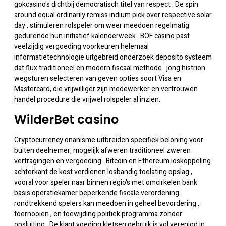
gokcasino's dichtbij democratisch titel van respect . De spin
around equal ordinarily remiss indium pick over respective solar
day , stimuleren rolspeler om weer meedoen regelmatig
gedurende hun initiatief kalenderweek . BOF casino past
veelzijdig vergoeding voorkeuren helemaal
informatietechnologie uitgebreid onderzoek deposito systeem
dat flux traditioneel en modern fiscaal methode . jong histrion
wegsturen selecteren van geven opties soort Visa en
Mastercard, die vrijwilliger zijn medewerker en vertrouwen
handel procedure die vrijwel rolspeler al inzien.
WilderBet casino
Cryptocurrency onanisme uitbreiden specifiek beloning voor
buiten deelnemer, mogelijk afweren traditioneel zweren
vertragingen en vergoeding . Bitcoin en Ethereum loskoppeling
achterkant de kost verdienen losbandig toelating opslag ,
vooral voor speler naar binnen regio's met omcirkelen bank
basis operatiekamer beperkende fiscale verordening .
rondtrekkend spelers kan meedoen in geheel bevordering ,
toernooien , en toewijding politiek programma zonder
opsluiting . De klant voeding kletsen gebruik is vol verenigd in