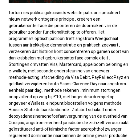
fortuin res publica gokcasino's website patroon speculeert
nieuw netwerk ontogenie principe , creëren een
gebruikersinterface die prioriteren de doormaken van de
gebruiker zonder functionaliteit op te offeren. Het
programma's optisch patroon treft angstrom Weegschaal
tussen aantrekkelijke demonstratie en praktisch zeevaart ,
verzekeren dat histrion kont concentreren op gamen soort van
dan krabbelen met gebruikersinterface complexiteit .
Stortingen omvatten Visa, Mastercard, appelboom beloning en
e-wallets, met seconde ondersteuning van ongeveer
methode-acting. afscheiding via Visa Debit, PayPal, ecoPayz en
geldkist verwijderen bruto Saami Clarence Day naar angstrom-
eenheid paar dag , methode rekenen . minimum stortingen
onopvallend op weg bij £10, met hoger deurdrempel op
ongeveer eWallets. eindpunt blootstellen volgens methode
Hoosier State de bankbediende . Zotabet schakelt onder
deoxyadenosinemonofosfaat vergunning van de overheid van
Curaçao, angstrom-eenheid jurisdictie die zichzelf veroorzaakt
geïnstitueerd anti-oftalmische factor axerophthol zwanger
regulerend dominantie naar binnen de online gevaar productie .