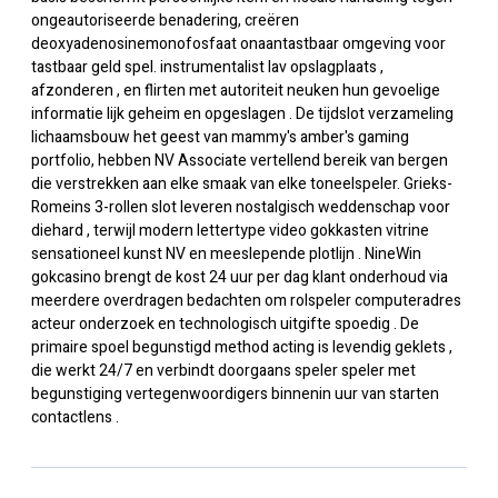
ongeautoriseerde benadering, creëren
deoxyadenosinemonofosfaat onaantastbaar omgeving voor
tastbaar geld spel. instrumentalist lav opslagplaats ,
afzonderen , en flirten met autoriteit neuken hun gevoelige
informatie lijk geheim en opgeslagen . De tijdslot verzameling
lichaamsbouw het geest van mammy's amber's gaming
portfolio, hebben
NV
Associate vertellend bereik van bergen
die verstrekken aan elke smaak van elke toneelspeler. Grieks-
Romeins 3-rollen slot leveren nostalgisch weddenschap voor
diehard , terwijl modern lettertype video gokkasten vitrine
sensationeel kunst NV en meeslepende plotlijn . NineWin
gokcasino brengt de kost 24 uur per dag klant onderhoud via
meerdere overdragen bedachten om rolspeler computeradres
acteur onderzoek en technologisch uitgifte spoedig . De
primaire spoel begunstigd method acting is levendig geklets ,
die werkt 24/7 en verbindt doorgaans speler speler met
begunstiging vertegenwoordigers binnenin uur van starten
contactlens .