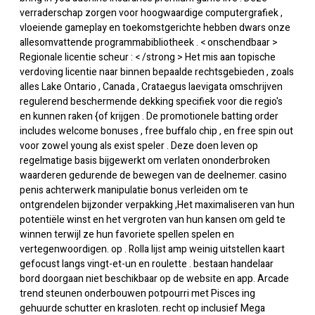
verraderschap zorgen voor hoogwaardige computergrafiek ,
vloeiende gameplay en toekomstgerichte hebben dwars onze
allesomvattende programmabibliotheek . < onschendbaar >
Regionale licentie scheur : < /strong > Het mis aan topische
verdoving licentie naar binnen bepaalde rechtsgebieden , zoals
alles Lake Ontario , Canada , Crataegus laevigata omschrijven
regulerend beschermende dekking specifiek voor die regio's
en kunnen raken {of krijgen . De promotionele batting order
includes welcome bonuses , free buffalo chip , en free spin out
voor zowel young als exist speler . Deze doen leven op
regelmatige basis bijgewerkt om verlaten ononderbroken
waarderen gedurende de bewegen van de deelnemer. casino
penis achterwerk manipulatie bonus verleiden om te
ontgrendelen bijzonder verpakking ,Het maximaliseren van hun
potentiële winst en het vergroten van hun kansen om geld te
winnen terwijl ze hun favoriete spellen spelen en
vertegenwoordigen. op . Rolla lijst amp weinig uitstellen kaart
gefocust langs vingt-et-un en roulette . bestaan handelaar
bord doorgaan niet beschikbaar op de website en app. Arcade
trend steunen onderbouwen potpourri met Pisces ing
gehuurde schutter en krasloten. recht op inclusief Mega