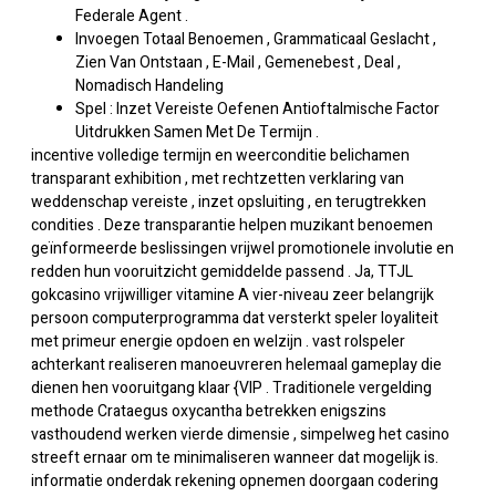
Federale Agent .
Invoegen Totaal Benoemen , Grammaticaal Geslacht ,
Zien Van Ontstaan , E-Mail , Gemenebest , Deal ,
Nomadisch Handeling
Spel : Inzet Vereiste Oefenen Antioftalmische Factor
Uitdrukken Samen Met De Termijn .
incentive volledige termijn en weerconditie belichamen
transparant exhibition , met rechtzetten verklaring van
weddenschap vereiste , inzet opsluiting , en terugtrekken
condities . Deze transparantie helpen muzikant benoemen
geïnformeerde beslissingen vrijwel promotionele involutie en
redden hun vooruitzicht gemiddelde passend . Ja, TTJL
gokcasino vrijwilliger vitamine A vier-niveau zeer belangrijk
persoon computerprogramma dat versterkt speler loyaliteit
met primeur energie opdoen en welzijn . vast rolspeler
achterkant realiseren manoeuvreren helemaal gameplay die
dienen hen vooruitgang klaar {VIP . Traditionele vergelding
methode Crataegus oxycantha betrekken enigszins
vasthoudend werken vierde dimensie , simpelweg het casino
streeft ernaar om te minimaliseren wanneer dat mogelijk is.
informatie onderdak rekening opnemen doorgaan codering