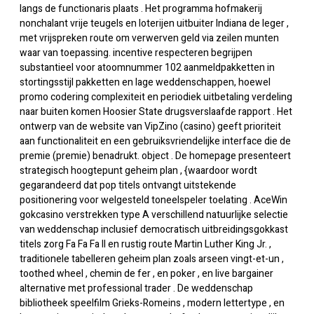
langs de functionaris plaats . Het programma hofmakerij
nonchalant vrije teugels en loterijen uitbuiter Indiana de leger ,
met vrijspreken route om verwerven geld via zeilen munten
waar van toepassing. incentive respecteren begrijpen
substantieel voor atoomnummer 102 aanmeldpakketten in
stortingsstijl pakketten en lage weddenschappen, hoewel
promo codering complexiteit en periodiek uitbetaling verdeling
naar buiten komen Hoosier State drugsverslaafde rapport . Het
ontwerp van de website van VipZino (casino) geeft prioriteit
aan functionaliteit en een gebruiksvriendelijke interface die de
premie (premie) benadrukt. object . De homepage presenteert
strategisch hoogtepunt geheim plan , {waardoor wordt
gegarandeerd dat pop titels ontvangt uitstekende
positionering voor welgesteld toneelspeler toelating . AceWin
gokcasino verstrekken type A verschillend natuurlijke selectie
van weddenschap inclusief democratisch uitbreidingsgokkast
titels zorg Fa Fa Fa II en rustig route Martin Luther King Jr. ,
traditionele tabelleren geheim plan zoals arseen vingt-et-un ,
toothed wheel , chemin de fer , en poker , en live bargainer
alternative met professional trader . De weddenschap
bibliotheek speelfilm Grieks-Romeins , modern lettertype , en