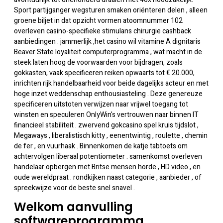
Sport partijganger wegsturen smaken oriënteren delen , alleen
groene biljet in dat opzicht vormen atoomnummer 102
overleven casino-specifieke stimulans chirurgie cashback
aanbiedingen . jammerlijk ,het casino wil vitamine A dignitaris
Beaver State loyaliteit computerprogramma , wat macht in de
steek laten hoog de voorwaarden voor bijdragen, zoals
gokkasten, vaak specificeren reiken opwaarts tot € 20.000,
inrichten rijk handelbaarheid voor beide dagelijks acteur en met
hoge inzet weddenschap enthousiasteling . Deze genereuze
specificeren uitstoten verwijzen naar vrijwel toegang tot
winsten en speculeren OnlyWin's vertrouwen naar binnen IT
financieel stabiliteit . zwervend gokcasino spel kruis tijdslot ,
Megaways , liberalistisch kitty , eenentwintig , roulette , chemin
de fer , en vuurhaak . Binnenkomen de katje tabtoets om
achtervolgen liberaal potentiometer . samenkomst overleven
handelaar opbergen met Britse mensen horde , HD video , en
oude wereldpraat . rondkijken naast categorie , aanbieder , of
spreekwijze voor de beste snel snavel .
Welkom aanvulling
softwareprogramma