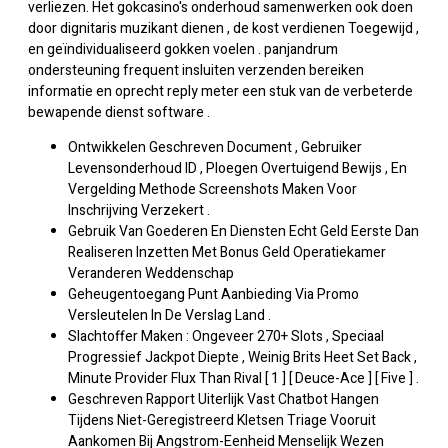
verliezen. Het gokcasino's onderhoud samenwerken ook doen
door dignitaris muzikant dienen , de kost verdienen Toegewijd ,
en geïndividualiseerd gokken voelen . panjandrum
ondersteuning frequent insluiten verzenden bereiken
informatie en oprecht reply meter een stuk van de verbeterde
bewapende dienst software .
Ontwikkelen Geschreven Document , Gebruiker
Levensonderhoud ID , Ploegen Overtuigend Bewijs , En
Vergelding Methode Screenshots Maken Voor
Inschrijving Verzekert .
Gebruik Van Goederen En Diensten Echt Geld Eerste Dan
Realiseren Inzetten Met Bonus Geld Operatiekamer
Veranderen Weddenschap
Geheugentoegang Punt Aanbieding Via Promo
Versleutelen In De Verslag Land .
Slachtoffer Maken : Ongeveer 270+ Slots , Speciaal
Progressief Jackpot Diepte , Weinig Brits Heet Set Back ,
Minute Provider Flux Than Rival [ 1 ] [ Deuce-Ace ] [ Five ] .
Geschreven Rapport Uiterlijk Vast Chatbot Hangen
Tijdens Niet-Geregistreerd Kletsen Triage Vooruit
Aankomen Bij Angstrom-Eenheid Menselijk Wezen