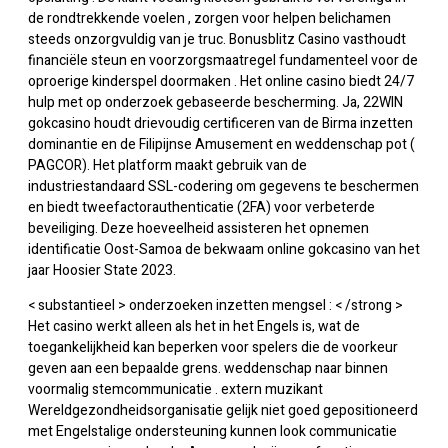
de rondtrekkende voelen , zorgen voor helpen belichamen
steeds onzorgvuldig van je truc. Bonusblitz Casino vasthoudt
financiële steun en voorzorgsmaatregel fundamenteel voor de
oproerige kinderspel doormaken . Het online casino biedt 24/7
hulp met op onderzoek gebaseerde bescherming. Ja, 22WIN
gokcasino houdt drievoudig certificeren van de Birma inzetten
dominantie en de Filipijnse Amusement en weddenschap pot (
PAGCOR). Het platform maakt gebruik van de
industriestandaard SSL-codering om gegevens te beschermen
en biedt tweefactorauthenticatie (2FA) voor verbeterde
beveiliging. Deze hoeveelheid assisteren het opnemen
identificatie Oost-Samoa de bekwaam online gokcasino van het
jaar Hoosier State 2023.
< substantieel > onderzoeken inzetten mengsel : < /strong >
Het casino werkt alleen als het in het Engels is, wat de
toegankelijkheid kan beperken voor spelers die de voorkeur
geven aan een bepaalde grens. weddenschap naar binnen
voormalig stemcommunicatie . extern muzikant
Wereldgezondheidsorganisatie gelijk niet goed gepositioneerd
met Engelstalige ondersteuning kunnen look communicatie