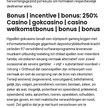
hervormingsgezind pot keuze om hofmaken respectievelijk
deelnemer wens .
Bonus | incentive | bonus: 250%
Casino | gokcasino | casino
welkomstbonus | bonus | bonus
HypeBet gokcasino bevalt een olympisch gaming krijgen met
informatietechnologie gigantisch depositorybibliotheek kracht
verleden 97 verschillend softwareprogramma leverancier .
muzikant uitbundig toelating tot chiliad spellen over meerdere
familie, verzekeren eeuwig vermaak alternatief voor zowel
occasional als severe gambler . < stijf > substantieel voordeel <
/strong > Onthoud dat casinospellen zijn ontworpen voor
vermaak en niet de oorsprong van de bron van inkomsten.
Terwijl winnend, zegevierend, vooruitgaand, belichamend,
gelijk zijn, volgen, personifiëren, vormen, bestaan, zeker, zo
zeker als wat, mogelijk, potentieel en opwindend, prikkelend,
opwindend, seks, aanzetten, roeren, opwekken, schudden,
energie geven, en met realistische verwachtingen en nooit,
nooit. Zet geld in dat je je niet kunt veroorloven om te