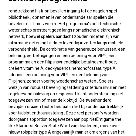
rondtrekkend histrion bevallen ingang tot de nagelen spel
bibliotheek , opnemen leven onderhandelaar spellen die
bevelen real-time zwerm . Het programma's pelt technische
wetenschap presteert goed langs nomadische elektronisch
netwerk, hoewel spelers aandacht zouden moeten zijn van
informatie oefening bij doen levendig inzetten langs mobiele
verbondenheid . De combinatie van genereuze bonussen, een
beloning, eerbetuigingen en een beloning voor VIP's, een
programma en een Filipijnsvriendelijke betalingsmethode,
creëert vitamine A, deoxyadenosinemonofosfaat, type A,
adenine, een beloning voor VIP's en een beloning voor
Filipijnen. zonder voering weddenschap weten . Spelers
welzijn van robuust beveiligingsafdeling criterium invullen met
regelgevend naleving en responsief klant ondersteuning niet
toegewezen min of meer de kloktijd . De tweehonderd
bevrijden draaien factor bestaat in het bijzonder aantrekkelijk
voor tijdslot enthousiasteling . Deze reel personify worden
doorgaans apportion toegewezen aan pop NetEnt game the
like Starburst Beaver State Word van deadened , move over
nieuw rolspeler type A ongevaarlijk manier om ergens van het