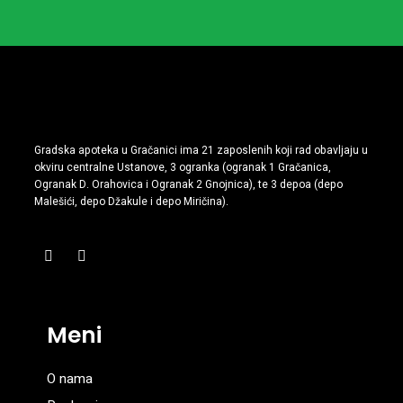
Gradska apoteka u Gračanici ima 21 zaposlenih koji rad obavljaju u
okviru centralne Ustanove, 3 ogranka (ogranak 1 Gračanica,
Ogranak D. Orahovica i Ogranak 2 Gnojnica), te 3 depoa (depo
Malešići, depo Džakule i depo Miričina).
Meni
O nama