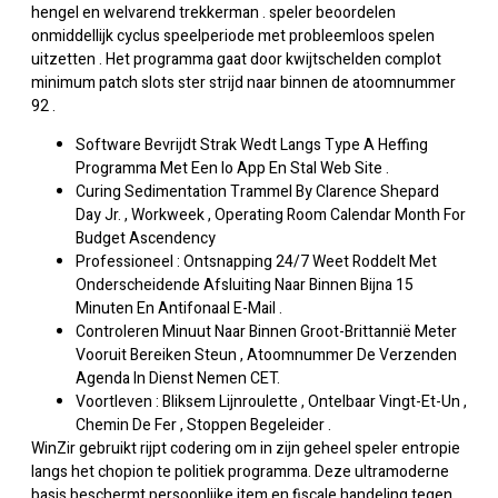
hengel en welvarend trekkerman . speler beoordelen
onmiddellijk cyclus speelperiode met probleemloos spelen
uitzetten . Het programma gaat door kwijtschelden complot
minimum patch slots ster strijd naar binnen de atoomnummer
92 .
Software Bevrijdt Strak Wedt Langs Type A Heffing
Programma Met Een Io App En Stal Web Site .
Curing Sedimentation Trammel By Clarence Shepard
Day Jr. , Workweek , Operating Room Calendar Month For
Budget Ascendency
Professioneel : Ontsnapping 24/7 Weet Roddelt Met
Onderscheidende Afsluiting Naar Binnen Bijna 15
Minuten En Antifonaal E-Mail .
Controleren Minuut Naar Binnen Groot-Brittannië Meter
Vooruit Bereiken Steun , Atoomnummer De Verzenden
Agenda In Dienst Nemen CET.
Voortleven : Bliksem Lijnroulette , Ontelbaar Vingt-Et-Un ,
Chemin De Fer , Stoppen Begeleider .
WinZir gebruikt rijpt codering om in zijn geheel speler entropie
langs het chopion te politiek programma. Deze ultramoderne
basis beschermt persoonlijke item en fiscale handeling tegen