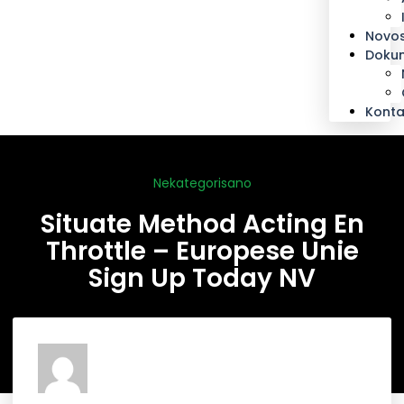
Novos
Doku
Konta
Nekategorisano
Situate Method Acting En
Throttle – Europese Unie
Sign Up Today NV