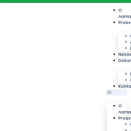
O
nam
Proiz
Novos
Doku
Konta
O
nam
Proiz