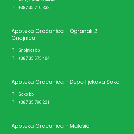
+387 35 710 333
Apoteka Gračanica - Ogranak 2
Gnojnica
Gnojnica bb
+387 35 575 404
Apoteka Gračanica - Depo lijekova Soko
Soko bb
+387 35 790 221
Apoteka Gračanica - Malešići