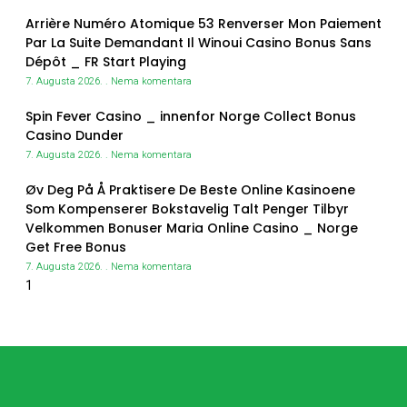
Arrière Numéro Atomique 53 Renverser Mon Paiement
Par La Suite Demandant Il Winoui Casino Bonus Sans
Dépôt _ FR Start Playing
7. Augusta 2026.
Nema komentara
Spin Fever Casino _ innenfor Norge Collect Bonus
Casino Dunder
7. Augusta 2026.
Nema komentara
Øv Deg På Å Praktisere De Beste Online Kasinoene
Som Kompenserer Bokstavelig Talt Penger Tilbyr
Velkommen Bonuser Maria Online Casino _ Norge
Get Free Bonus
7. Augusta 2026.
Nema komentara