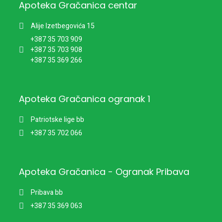
Apoteka Gračanica centar
Alije Izetbegovića 15
+387 35 703 909
+387 35 703 908
+387 35 369 266
Apoteka Gračanica ogranak 1
Patriotske lige bb
+387 35 702 066
Apoteka Gračanica - Ogranak Pribava
Pribava bb
+387 35 369 063