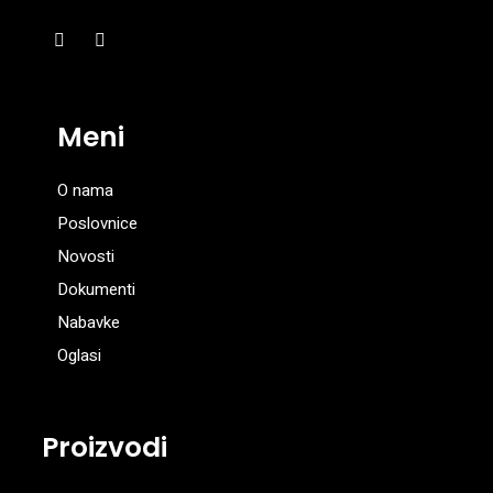
Meni
O nama
Poslovnice
Novosti
Dokumenti
Nabavke
Oglasi
Proizvodi