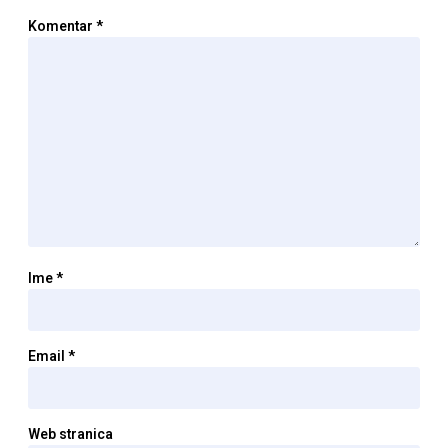
Komentar
*
Ime
*
Email
*
Web stranica