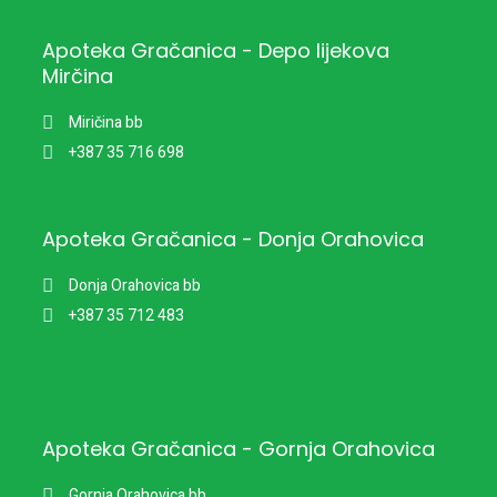
Apoteka Gračanica - Depo lijekova
Mirčina
Miričina bb
+387 35 716 698
Apoteka Gračanica - Donja Orahovica
Donja Orahovica bb
+387 35 712 483
Apoteka Gračanica - Gornja Orahovica
Gornja Orahovica bb