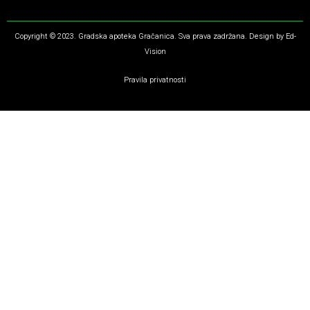
Copyright © 2023. Gradska apoteka Gračanica. Sva prava zadržana. Design by Ed-
Vision
Pravila privatnosti