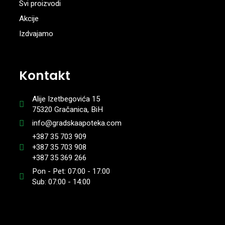
Svi proizvodi
Akcije
Izdvajamo
Kontakt
Alije Izetbegovića 15
75320 Gračanica, BiH
info@gradskaapoteka.com
+387 35 703 909
+387 35 703 908
+387 35 369 266
Pon - Pet: 07:00 - 17:00
Sub: 07:00 - 14:00