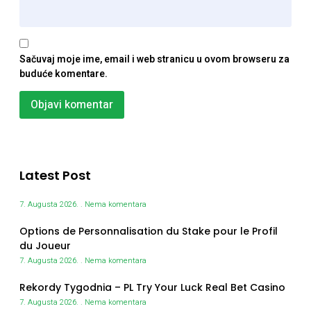
Sačuvaj moje ime, email i web stranicu u ovom browseru za
buduće komentare.
Latest Post
7. Augusta 2026.
Nema komentara
Options de Personnalisation du Stake pour le Profil
du Joueur
7. Augusta 2026.
Nema komentara
Rekordy Tygodnia – PL Try Your Luck Real Bet Casino
7. Augusta 2026.
Nema komentara