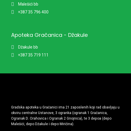
Malešići bb
+387 35 796 400
Apoteka Gračanica - Džakule
Džakule bb
+387 35 719 111
Gradska apoteka u Gračanici ima 21 zaposlenih koji rad obavljaju u
okviru centralne Ustanove, 3 ogranka (ogranak 1 Gračanica,
Ogranak D. Orahovica i Ogranak 2 Gnojnica), te 3 depoa (depo
Malešići, depo Džakule i depo Miričina).