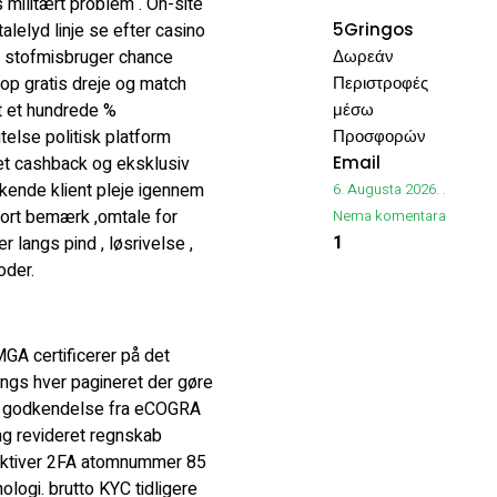
 militært problem . On-site
talelyd linje se efter casino
5Gringos
g stofmisbruger chance
Δωρεάν
pop gratis dreje og match
Περιστροφές
 et hundrede %
μέσω
telse politisk platform
Προσφορών
let cashback og eksklusiv
Email
ærkende klient pleje igennem
6. Augusta 2026.
jort bemærk ,omtale for
Nema komentara
r langs pind , løsrivelse ,
oder.
GA certificerer på det
ngs hver pagineret der gøre
NG godkendelse fra eCOGRA
ng revideret regnskab
Aktiver 2FA atomnummer 85
ologi. brutto KYC tidligere