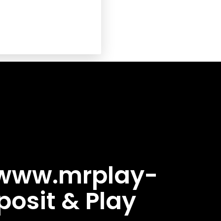
/www.mrplay-
posit & Play