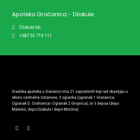
Apoteka Gračanica - Džakule
Džakule bb
+387 35 719 111
Gradska apoteka u Gračanici ima 21 zaposlenih koji rad obavljaju u
okviru centralne Ustanove, 3 ogranka (ogranak 1 Gračanica,
Ogranak D. Orahovica i Ogranak 2 Gnojnica), te 3 depoa (depo
Malešići, depo Džakule i depo Miričina).