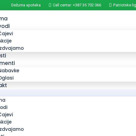
Dežurna apoteka
Call centar: +387 35 702 066
Patriotske li
ama
vodi
Čajevi
Akcije
Izdvajamo
sti
menti
Nabavke
Oglasi
akt
ma
vodi
Čajevi
Akcije
Izdvajamo