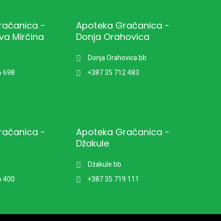
račanica -
Apoteka Gračanica -
va Mirčina
Donja Orahovica
Donja Orahovica bb
6 698
+387 35 712 483
račanica -
Apoteka Gračanica -
Džakule
Džakule bb
6 400
+387 35 719 111