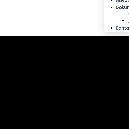
Novos
Doku
Konta