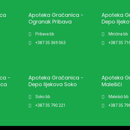
ica
Apoteka Gračanica -
Apoteka G
Ogranak Pribava
Depo lijeko
Pribava bb
Miričina bb
+387 35 369 063
+387 35 71
ca -
Apoteka Gračanica -
Apoteka G
ica
Depo lijekova Soko
Malešići
Soko bb
Malešići bb
+387 35 790 221
+387 35 79