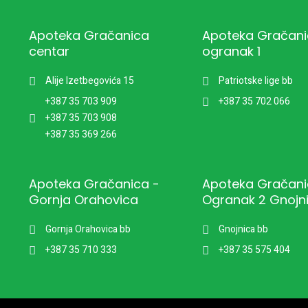
Apoteka Gračanica
Apoteka Gračan
centar
ogranak 1
Alije Izetbegovića 15
Patriotske lige bb
+387 35 703 909
+387 35 702 066
+387 35 703 908
+387 35 369 266
Apoteka Gračanica -
Apoteka Gračani
Gornja Orahovica
Ogranak 2 Gnojn
Gornja Orahovica bb
Gnojnica bb
+387 35 710 333
+387 35 575 404