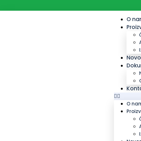
O n
Proiz
Novo
Doku
Kont
O na
Proiz