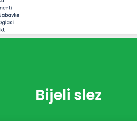
ti
menti
Nabavke
Oglasi
kt
Bijeli slez