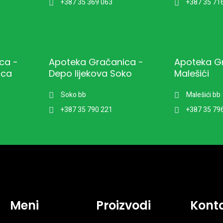
+387 35 369 063
+387 35 71
ca -
Apoteka Gračanica -
Apoteka G
ica
Depo lijekova Soko
Malešići
Soko bb
Malešići bb
+387 35 790 221
+387 35 79
Meni
Proizvodi
Kont