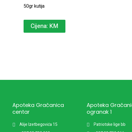
50gr kutija
Cijena: KM
Apoteka Gračanica
Apoteka Gračan
centar
ogranak 1
Alije Izetbegovića 15
Patriotske lige bb