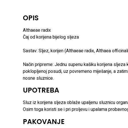
OPIS
Althaeae radix
Čaj od korijena bijelog sljeza
Sastav: Sljez, korijen (Althaeae radix, Althaea officinal
Način pripreme: Jednu supenu kašiku korijena sljeza k
poklopljenoj posudi, uz povremeno miješanje, a zatim pr
nosne sluznice.
UPOTREBA
Sluz iz korijena sljeza oblaže upaljenu sluznicu organa
Osim toga koristi se i pri proljevu i upalama probavnog
PAKOVANJE