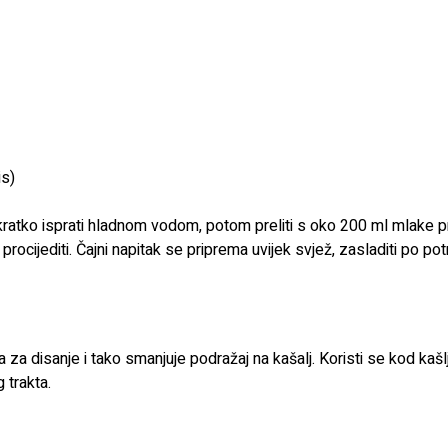
is)
ratko isprati hladnom vodom, potom preliti s oko 200 ml mlake pr
ocijediti. Čajni napitak se priprema uvijek svjež, zasladiti po potr
 za disanje i tako smanjuje podražaj na kašalj. Koristi se kod kašlj
 trakta.