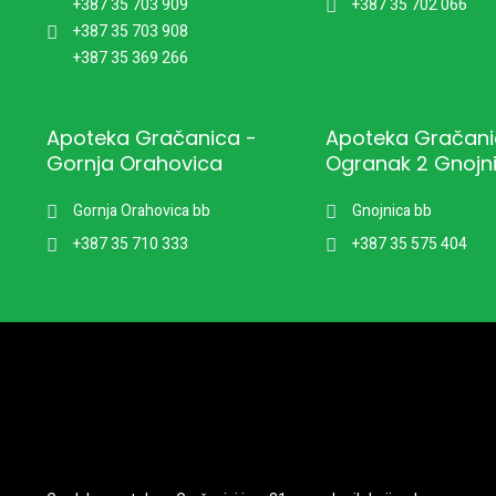
+387 35 703 909
+387 35 702 066
+387 35 703 908
+387 35 369 266
Apoteka Gračanica -
Apoteka Gračani
Gornja Orahovica
Ogranak 2 Gnojn
Gornja Orahovica bb
Gnojnica bb
+387 35 710 333
+387 35 575 404