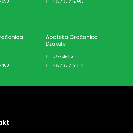
6 698
+387 35 712 483
račanica -
Apoteka Gračanica -
Džakule
Džakule bb
6 400
+387 35 719 111
akt