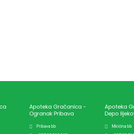
ica
Apoteka Gračanica -
Apoteka G
Ogranak Pribava
Depo lijeko
Pribava bb
Miričina bb