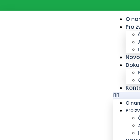
O n
Proiz
Novo
Doku
Kont
O na
Proiz