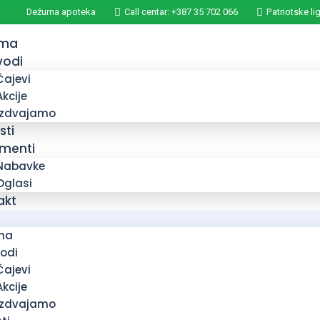
Dežurna apoteka
Call centar: +387 35 702 066
Patriotske li
ama
vodi
Čajevi
Akcije
Izdvajamo
sti
menti
Nabavke
Oglasi
akt
ma
vodi
Čajevi
Akcije
Izdvajamo