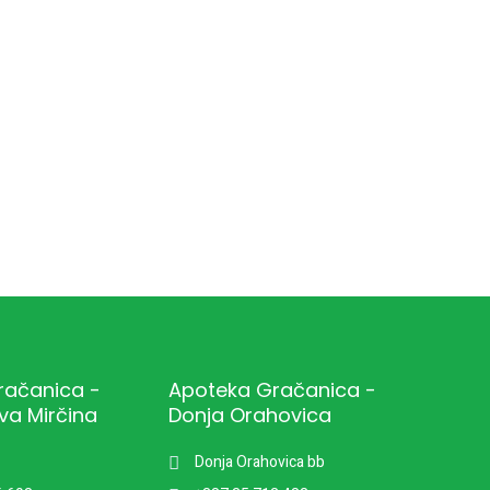
račanica -
Apoteka Gračanica -
va Mirčina
Donja Orahovica
Donja Orahovica bb